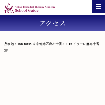
TRTA 東京リメ
アクセス
コースガイド
豪州オイルマッサージ資格
リメディアルセラピー実践
所在地：106-0045 東京都港区麻布十番2-4-15 イラーレ麻布十番
5F
短期講座
お問い合わせ