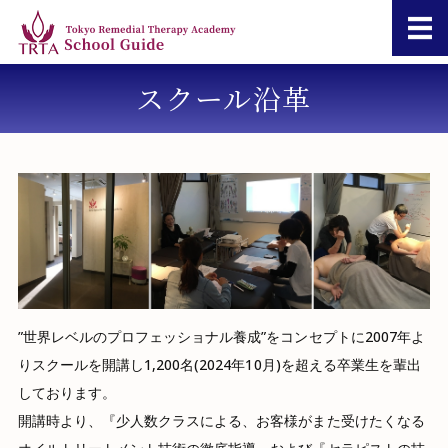
TRTA 東京リメ
スクール沿革
コースガイド
豪州オイルマッサージ資格
リメディアルセラピー実践
短期講座
お問い合わせ
”世界レベルのプロフェッショナル養成”をコンセプトに2007年よ
りスクールを開講し1,200名(2024年10月)を超える卒業生を輩出
しております。
開講時より、『少人数クラスによる、お客様がまた受けたくなる