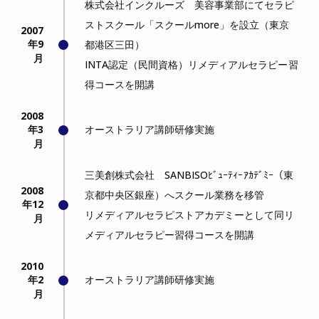
株式会社インクルーズ 美容事業部にてセラピ
ストスクール「スクールmore」を設立（東京
2007
年9
都港区三田）
月
INTA認定（民間資格）リメディアルセラピー習
得コースを開講
2008
年3
オーストラリア講師研修実施
月
三美創株式会社 SANBISOﾋﾞｭｰﾃｨｰｱｶﾃﾞﾐｰ（東
2008
京都中央区銀座）へスクール業務を移管
年12
リメディアルセラピストアカデミーとして同リ
月
メディアルセラピー習得コースを開講
2010
年2
オーストラリア講師研修実施
月